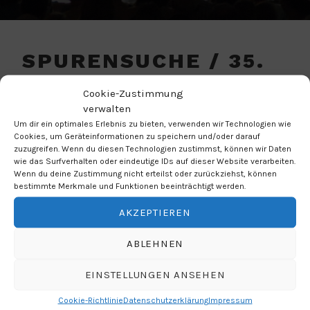
SPURENSUCHE / 35.
AMATEURTHEATERTA
Cookie-Zustimmung
GE
verwalten
Um dir ein optimales Erlebnis zu bieten, verwenden wir Technologien wie
Cookies, um Geräteinformationen zu speichern und/oder darauf
WANN
zuzugreifen. Wenn du diesen Technologien zustimmst, können wir Daten
wie das Surfverhalten oder eindeutige IDs auf dieser Website verarbeiten.
Wenn du deine Zustimmung nicht erteilst oder zurückziehst, können
13.04.2019
bestimmte Merkmale und Funktionen beeinträchtigt werden.
13:00 Uhr
AKZEPTIEREN
ABLEHNEN
ZUM KALENDER HINZUFÜGEN
ICS herunterladen
Google Kalender
EINSTELLUNGEN ANSEHEN
WO
Cookie-Richtlinie
Datenschutzerklärung
Impressum