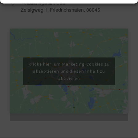
Theatertage am See
Zeisigweg 1, Friedrichshafen, 88045
Klicke hier, um Marketing-Cookies zu
akzeptieren und diesen Inhalt zu
aktivieren