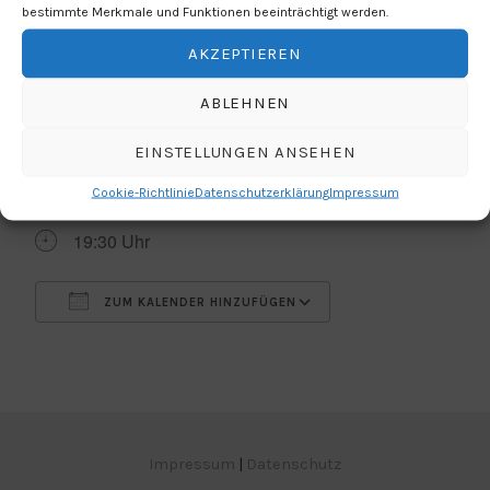
bestimmte Merkmale und Funktionen beeinträchtigt werden.
AKZEPTIEREN
LEON UND LOUISE
ABLEHNEN
EINSTELLUNGEN ANSEHEN
WANN
Cookie-Richtlinie
Datenschutzerklärung
Impressum
22.07.2019
19:30 Uhr
ZUM KALENDER HINZUFÜGEN
ICS herunterladen
Google Kalender
Impressum
|
Datenschutz