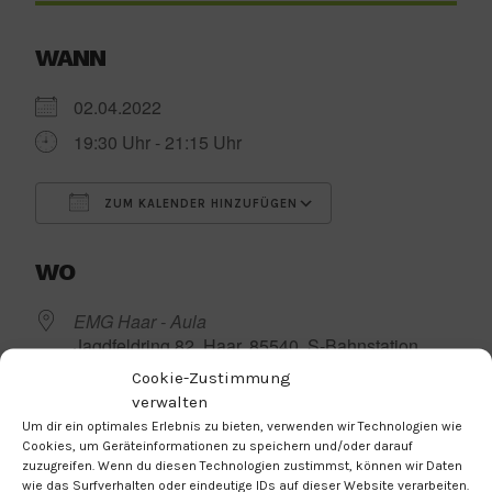
WANN
02.04.2022
19:30 Uhr - 21:15 Uhr
ZUM KALENDER HINZUFÜGEN
ICS herunterladen
Google Kalender
WO
EMG Haar - Aula
Jagdfeldring 82, Haar, 85540, S-Bahnstation
Haar
Cookie-Zustimmung
verwalten
Um dir ein optimales Erlebnis zu bieten, verwenden wir Technologien wie
Cookies, um Geräteinformationen zu speichern und/oder darauf
zuzugreifen. Wenn du diesen Technologien zustimmst, können wir Daten
wie das Surfverhalten oder eindeutige IDs auf dieser Website verarbeiten.