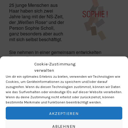
25 junge Menschen aus
Haar haben sich zwei
Jahre lang mit der NS-Zeit,
der „Weißen Rose“ und der
Person Sophie Scholl,
ganz besonders aber auch
mit sich selbst beschäftigt.
Sie nehmen in einer gemeinsam entwickelten
Theater-Performance dabei direkt Kontakt zur mutigen
Widerstandskämpferin auf, zeichnen deren viel zu
Cookie-Zustimmung
kurze Lebenslinie nach und blicken aber nicht nur in
verwalten
die Vergangenheit. Brücken aus den Biografien der
Um dir ein optimales Erlebnis zu bieten, verwenden wir Technologien wie
Weißen Rose zur Lebenswelt der jungen
Cookies, um Geräteinformationen zu speichern und/oder darauf
Darstellerinnen werden geschlagen und in
zuzugreifen. Wenn du diesen Technologien zustimmst, können wir Daten
Gruppenchoreografien umgesetzt. Zusätzlich kommen
wie das Surfverhalten oder eindeutige IDs auf dieser Website verarbeiten.
dokumentierende gesprochene Texte, darunter auch
Wenn du deine Zustimmung nicht erteilst oder zurückziehst, können
bestimmte Merkmale und Funktionen beeinträchtigt werden.
viele Originalzitate, zum Einsatz.
AKZEPTIEREN
Erleben Sie eine außergewöhnliche und sehr
persönliche Aufführung für nur jeweils ca. 50
ABLEHNEN
ZuschauerInnen, die anlässlich des 100. Geburtstag