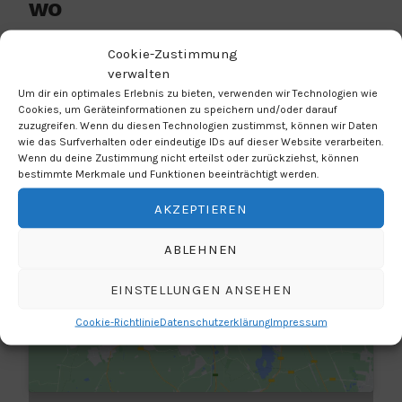
WO
EMG Haar - Aula
Cookie-Zustimmung
Jagdfeldring 82, Haar, 85540, S-Bahnstation
verwalten
Haar
Um dir ein optimales Erlebnis zu bieten, verwenden wir Technologien wie
Cookies, um Geräteinformationen zu speichern und/oder darauf
zuzugreifen. Wenn du diesen Technologien zustimmst, können wir Daten
wie das Surfverhalten oder eindeutige IDs auf dieser Website verarbeiten.
Wenn du deine Zustimmung nicht erteilst oder zurückziehst, können
bestimmte Merkmale und Funktionen beeinträchtigt werden.
AKZEPTIEREN
Klicke hier, um Marketing-Cookies zu
ABLEHNEN
akzeptieren und diesen Inhalt zu
EINSTELLUNGEN ANSEHEN
aktivieren
Cookie-Richtlinie
Datenschutzerklärung
Impressum