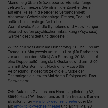
Momente größten Glücks ebenso wie Erfahrungen
tiefsten Schmerzes. Sie nimmt die Zusehenden mit
auf eine Reise in die (eigene) Vergangenheit:
Abenteuer. Schicksalsschläge, Freiheit, Tod und
natürlich: die erste große Liebe.
Warnhinweis: Auch die Symptome und Auswirkungen
einer schweren psychischen Erkrankung (Psychose)
werden geschildert und dargestellt.
Wir zeigen das Stück am Donnerstag, 18. Mai und am
Freitag, 19. Mai jeweils um 19:00 Uhr. (Mit Barbetrieb
vor und nach dem Stück) Am Samstag, 20. Mai findet
eine Doppelaufführung statt. Gestartet wird um 18:00
Uhr mit „Der Sommer“. Nach einer Pause (für
Verpflegung ist gesorgt) zeigt die Gruppe der
Ehemaligen ein letztes Mal deren Erfolgsstück „Drei
Schwestern“.
Ort:
Aula des Gymnasiums Haar (Jagdfeldring 82,
85540 Haar) Wir freuen uns auf Ihren Besuch.
Karten
ab sofort unter
www.blickwechsel.theater
oder Mail
an:
emg@blickwechsel.theater
und ab 11. Mai 23