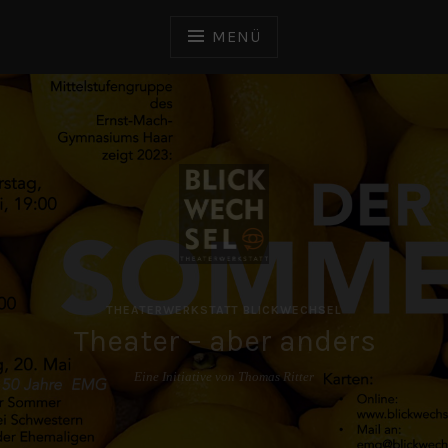
Zum
Inhalt
MENÜ
springen
THEATERWERKSTATT BLICKWECHSEL
Theater – aber anders