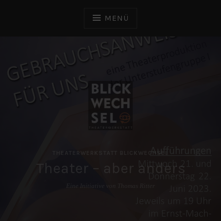
Zum
Inhalt
MENÜ
springen
THEATERWERKSTATT BLICKWECHSEL
Theater – aber anders