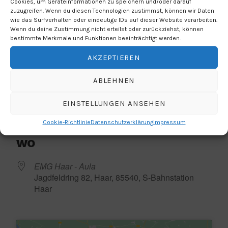
Cookies, um Geräteinformationen zu speichern und/oder darauf
zuzugreifen. Wenn du diesen Technologien zustimmst, können wir Daten
22.06.2023
wie das Surfverhalten oder eindeutige IDs auf dieser Website verarbeiten.
Wenn du deine Zustimmung nicht erteilst oder zurückziehst, können
19:00 Uhr - 20:00 Uhr
bestimmte Merkmale und Funktionen beeinträchtigt werden.
AKZEPTIEREN
ZUM KALENDER HINZUFÜGEN
ICS herunterladen
Google Kalender
ABLEHNEN
BUCHUNGEN
EINSTELLUNGEN ANSEHEN
Buchungen geschlossen
Cookie-Richtlinie
Datenschutzerklärung
Impressum
WO
EMG Haar - Aula
Jagdfeldring 82, Haar, 85540, S-Bahnstation
Haar