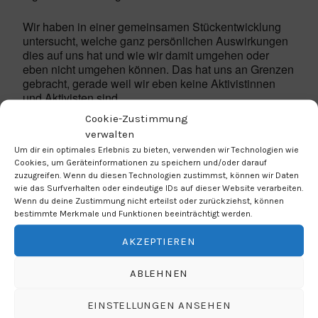
Wir haben in einer gemeinsamen Stückentwicklung
untersucht, welche ganz persönlichen Auswirkungen
dies auf uns hat und wie wir damit umgehen oder
eben nicht umgehen können. Das hat uns an Grenzen
gebracht, gerade weil wir eben keine Aktivistinnen
und Aktivisten sind.
Cookie-Zustimmung
Auch die Erwachsenen werden angeklagt, eigentlich
verwalten
richten sich alle Vorwürfe aber genauso und noch
Um dir ein optimales Erlebnis zu bieten, verwenden wir Technologien wie
mehr gegen uns selbst.
Cookies, um Geräteinformationen zu speichern und/oder darauf
zuzugreifen. Wenn du diesen Technologien zustimmst, können wir Daten
Entstanden ist die Annäherung
„Das Problem ist
wie das Surfverhalten oder eindeutige IDs auf dieser Website verarbeiten.
Wenn du deine Zustimmung nicht erteilst oder zurückziehst, können
da“.
bestimmte Merkmale und Funktionen beeinträchtigt werden.
Aufführungen finden am
Dienstag, 30.4.24 um 20:00
AKZEPTIEREN
Uhr
, am
Mittwoch, 1.5.24 (Maifeiertag) um 18:00 Uhr
und am
Freitag, 3.5.24 um 20:00 Uhr
in der Aula des
ABLEHNEN
Ernst-Mach-Gymnasiums Haar (Jagdfeldring 82,
85540 Haar) statt.
Karten direkt hier
(unten) oder
EINSTELLUNGEN ANSEHEN
Mail an
emg@blickwechsel.theater
, in den