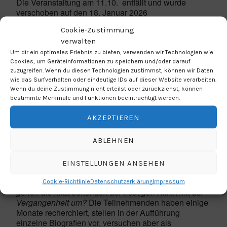
Die Veranstaltung am 11.10. entfällt und wurde
verschoben auf den 18. Januar 2026
Cookie-Zustimmung
Eine Aufführung zu den „Euthanasie“-Verbrechen der
verwalten
Nationalsozialisten
Um dir ein optimales Erlebnis zu bieten, verwenden wir Technologien wie
Cookies, um Geräteinformationen zu speichern und/oder darauf
In der Aufführung «STIMMEN» setzen sich 25 junge
zuzugreifen. Wenn du diesen Technologien zustimmst, können wir Daten
Menschen mit der
systematischen Ermordung von
wie das Surfverhalten oder eindeutige IDs auf dieser Website verarbeiten.
Menschen mit psychischen Erkrankungen oder
Wenn du deine Zustimmung nicht erteilst oder zurückziehst, können
Behinderungen während des Nationalsozialismus
bestimmte Merkmale und Funktionen beeinträchtigt werden.
(„Euthanasie“) auseinander, die zwischen 1941 und
AKZEPTIEREN
1945 in ihrem Schulort in der dortigen „Heil- und
Pflegeanstalt“ stattfand.
ABLEHNEN
Diese Verbrechen, insbesondere aber auch der
geleistete Widerstand, werden in der
EINSTELLUNGEN ANSEHEN
Erinnerungsperformance thematisiert.
Wer hat davon
gewusst? Gab es noch Momente des Glücks? Wie
Cookie-Richtlinie
Datenschutzerklärung
Impressum
gehen die Mitarbeitenden der heutigen Klinik mit der
Vergangenheit um?
Die Teilnehmenden haben einige
Monate recherchiert, stellen in der Aufführung
einzelne Biografien vor, versuchen aber als