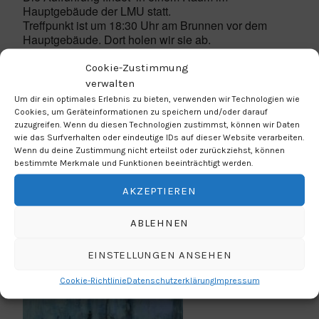
Hauptgebäude der LMU statt.
Treffpunkt ist um 18:30 Uhr am Brunnen vor dem
Hauptgebäude. Dort holen wir sie ab.
Sobald es nähere Informationen zum Raum gibt
werden wir hier veröffentlichen.
Cookie-Zustimmung
verwalten
Erreichbar mit der U3/U6, Haltestelle Universität
Um dir ein optimales Erlebnis zu bieten, verwenden wir Technologien wie
Cookies, um Geräteinformationen zu speichern und/oder darauf
zuzugreifen. Wenn du diesen Technologien zustimmst, können wir Daten
Beginn: 18:30 (Abholung Brunnen)
wie das Surfverhalten oder eindeutige IDs auf dieser Website verarbeiten.
Wenn du deine Zustimmung nicht erteilst oder zurückziehst, können
Zur Aufführung
bestimmte Merkmale und Funktionen beeinträchtigt werden.
AKZEPTIEREN
25 junge Performerinnen und Performer gestalten
eine publikumsnahe Aufführung, die ausschnitthaft an
ABLEHNEN
Lebensstationen der NS-Opfer innehält und den
Versuch unternimmt, ihnen eine «Stimme» zu
verleihen.
EINSTELLUNGEN ANSEHEN
Cookie-Richtlinie
Datenschutzerklärung
Impressum