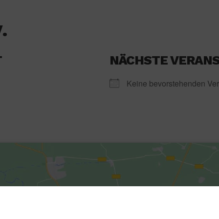
.
T
NÄCHSTE VERAN
Keine bevorstehenden Ver