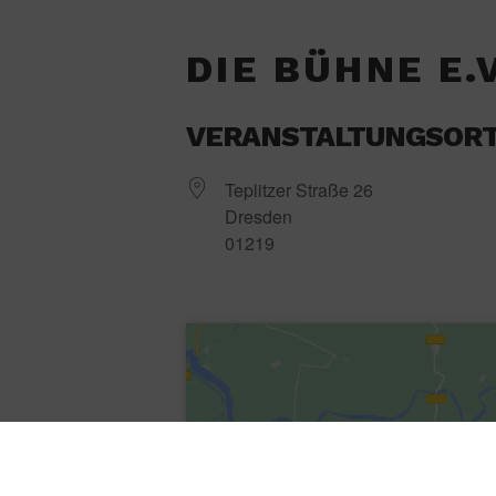
DIE BÜHNE E.V
VERANSTALTUNGSOR
Teplitzer Straße 26
Dresden
01219