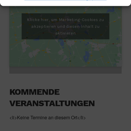
Klicke hier, um Marketing-Cookies zu
akzeptieren und diesen Inhalt zu
aktivieren
KOMMENDE
VERANSTALTUNGEN
<li>Keine Termine an diesem Ort</li>