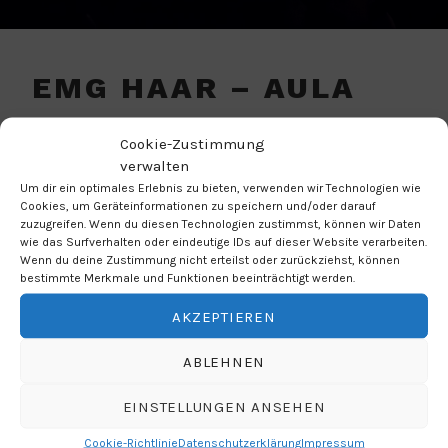
EMG HAAR – AULA
VERANSTALTUNGSORT
Cookie-Zustimmung
verwalten
Jagdfeldring 82
Um dir ein optimales Erlebnis zu bieten, verwenden wir Technologien wie
Cookies, um Geräteinformationen zu speichern und/oder darauf
Haar
zuzugreifen. Wenn du diesen Technologien zustimmst, können wir Daten
85540
wie das Surfverhalten oder eindeutige IDs auf dieser Website verarbeiten.
Wenn du deine Zustimmung nicht erteilst oder zurückziehst, können
bestimmte Merkmale und Funktionen beeinträchtigt werden.
NÄCHSTE VERANSTALTUNG
AKZEPTIEREN
Keine bevorstehenden Veranstaltungen
ABLEHNEN
EINSTELLUNGEN ANSEHEN
Cookie-Richtlinie
Datenschutzerklärung
Impressum