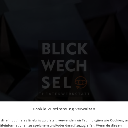
Cookie-Zustimmung verwalten
ATERWERKSTATT BLICKWEC
dir ein optimales Erlebnis zu bieten, verwenden wir Technologien wie Cookies, 
Theater – aber anders
äteinformationen zu speichern und/oder darauf zuzugreifen. Wenn du diesen