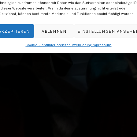
hnologien zustimmst, können wir Daten wie das Surfverhalten oder eindeutige I
 dieser Website verarbeiten. Wenn du deine Zustimmung nicht erteilst oder
ückziehst, können bestimmte Merkmale und Funktionen beeinträchtigt werden.
AKZEPTIEREN
ABLEHNEN
EINSTELLUNGEN ANSEHE
Cookie-Richtlinie
Datenschutzerklärung
Impressum