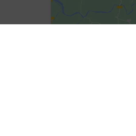
KOMMENDE VER
<li>Keine Termine an diesem Ort</li>