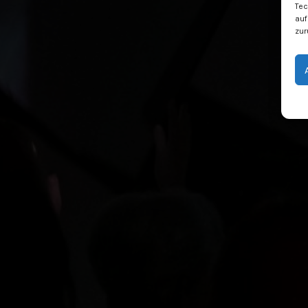
Tec
auf
zur