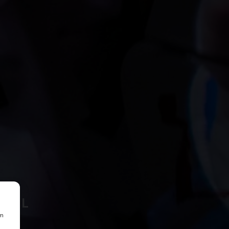
HSEL
um