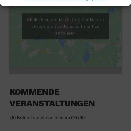
Klicke hier, um Marketing-Cookies zu
akzeptieren und diesen Inhalt zu
aktivieren
KOMMENDE
VERANSTALTUNGEN
<li>Keine Termine an diesem Ort</li>