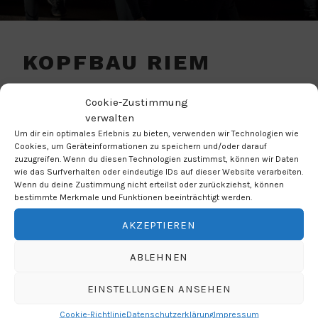
KOPFBAU RIEM
VERANSTALTUNGSORT
Cookie-Zustimmung
verwalten
Werner-Eckert-Straße 1, 81829 München
Um dir ein optimales Erlebnis zu bieten, verwenden wir Technologien wie
Cookies, um Geräteinformationen zu speichern und/oder darauf
München
zuzugreifen. Wenn du diesen Technologien zustimmst, können wir Daten
81829
wie das Surfverhalten oder eindeutige IDs auf dieser Website verarbeiten.
Wenn du deine Zustimmung nicht erteilst oder zurückziehst, können
bestimmte Merkmale und Funktionen beeinträchtigt werden.
NÄCHSTE VERANSTALTUNG
AKZEPTIEREN
Keine bevorstehenden Veranstaltungen
ABLEHNEN
EINSTELLUNGEN ANSEHEN
Cookie-Richtlinie
Datenschutzerklärung
Impressum