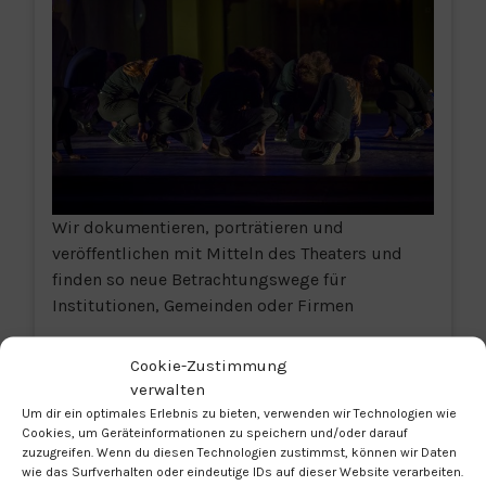
Wir dokumentieren, porträtieren und
veröffentlichen mit Mitteln des Theaters und
finden so neue Betrachtungswege für
Institutionen, Gemeinden oder Firmen
Weiterführende Links:
Cookie-Zustimmung
Blickwechsel
verwalten
Um dir ein optimales Erlebnis zu bieten, verwenden wir Technologien wie
Cookies, um Geräteinformationen zu speichern und/oder darauf
zuzugreifen. Wenn du diesen Technologien zustimmst, können wir Daten
wie das Surfverhalten oder eindeutige IDs auf dieser Website verarbeiten.