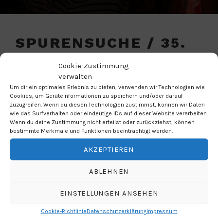
SPURENSUCHE / 35.
AMATEURTHEATERTA
Cookie-Zustimmung
GE
verwalten
Um dir ein optimales Erlebnis zu bieten, verwenden wir Technologien wie
Cookies, um Geräteinformationen zu speichern und/oder darauf
WANN
zuzugreifen. Wenn du diesen Technologien zustimmst, können wir Daten
wie das Surfverhalten oder eindeutige IDs auf dieser Website verarbeiten.
Wenn du deine Zustimmung nicht erteilst oder zurückziehst, können
12.04.2019
bestimmte Merkmale und Funktionen beeinträchtigt werden.
19:00 Uhr
AKZEPTIEREN
ABLEHNEN
ZUM KALENDER HINZUFÜGEN
ICS herunterladen
Google Kalender
EINSTELLUNGEN ANSEHEN
WO
Cookie-Richtlinie
Datenschutzerklärung
Impressum