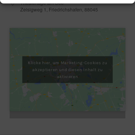
Theatertage am See
Zeisigweg 1, Friedrichshafen, 88045
Klicke hier, um Marketing-Cookies zu
akzeptieren und diesen Inhalt zu
aktivieren