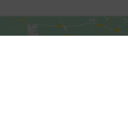
Google Kalender
iCalendar
Klicke hier, um Marketing-Cookies zu
akzeptieren und diesen Inhalt zu
Impressum
|
Datenschutz
aktivieren