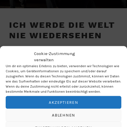
ICH WERDE DIE WELT
NIE WIEDERSEHEN
WANN
Cookie-Zustimmung
verwalten
01.04.2020
Um dir ein optimales Erlebnis zu bieten, verwenden wir Technologien wie
Cookies, um Geräteinformationen zu speichern und/oder darauf
18:00 Uhr
zuzugreifen. Wenn du diesen Technologien zustimmst, können wir Daten
wie das Surfverhalten oder eindeutige IDs auf dieser Website verarbeiten.
Wenn du deine Zustimmung nicht erteilst oder zurückziehst, können
ZUM KALENDER HINZUFÜGEN
bestimmte Merkmale und Funktionen beeinträchtigt werden.
ICS herunterladen
Google Kalender
AKZEPTIEREN
WO
ABLEHNEN
Ernst-Mach-Gymnasium
Jagdfeldring 82, Haar, 85540