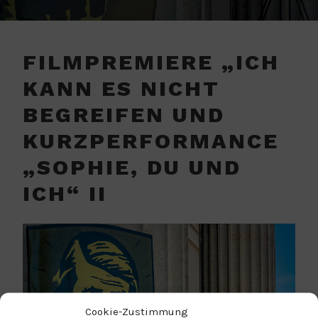
FILMPREMIERE „ICH
KANN ES NICHT
BEGREIFEN UND
KURZPERFORMANCE
„SOPHIE, DU UND
ICH“ II
Cookie-Zustimmung