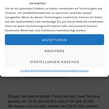
verwalten
Um dir ein optimales Erlebnis zu bieten, verwenden wir Technologien wie
Cookies, um Geräteinformationen zu speichern und/oder darauf
zuzugreifen. Wenn du diesen Technologien zustimmst, können wir Daten
wie das Surfverhalten oder eindeutige IDs auf dieser Website verarbeiten.
Wenn du deine Zustimmung nicht erteilst oder zurückziehst, können
bestimmte Merkmale und Funktionen beeinträchtigt werden.
AKZEPTIEREN
WANN
ABLEHNEN
24.07.2021
EINSTELLUNGEN ANSEHEN
21:00 Uhr - 22:00 Uhr
Cookie-Richtlinie
Datenschutzerklärung
Impressum
ZUM KALENDER HINZUFÜGEN
ICS herunterladen
Google Kalender
Wegen der beschränkten Personenzahl zwei Termine:
jeweils um
19:30 (bis 20:30
) und
21:00 (bis 22:00).
Wir freuen uns so sehr, wieder vor Ort für Sie spielen