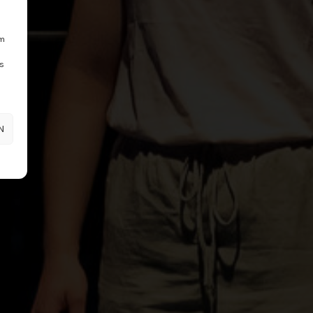
um
Ds
N