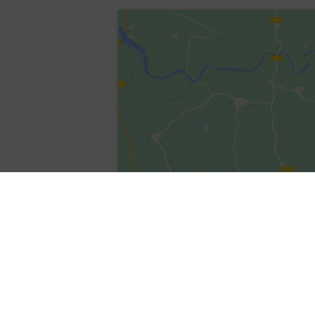
Sophie, was gab Dir Hoffnung? Hattes
25 junge Menschen aus Haar haben sich
Sophie Scholl, ganz besonders aber auch