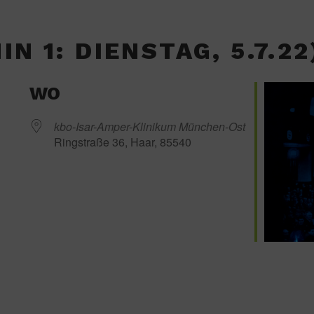
N 1: DIENSTAG, 5.7.22
WO
kbo-Isar-Amper-Klinikum München-Ost
Ringstraße 36, Haar, 85540
Google Kalender
iCalendar