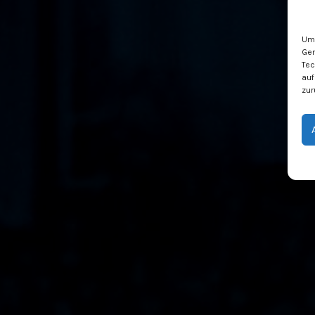
Um 
Ger
Tec
auf
zur