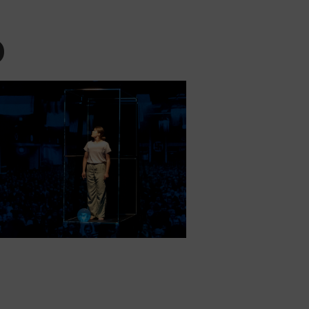
)
Office 365
Outlook Live