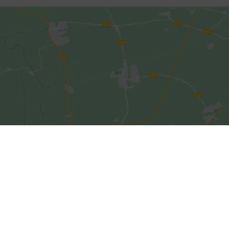
t Du Angst? Was würdest Du heute tun?
Klicke hier, um Marketing-Cookies zu
akzeptieren und diesen Inhalt zu
 zwei Jahre lang mit der NS-Zeit, der „Weißen Rose“ und der 
aktivieren
 mit sich selbst beschäftigt.