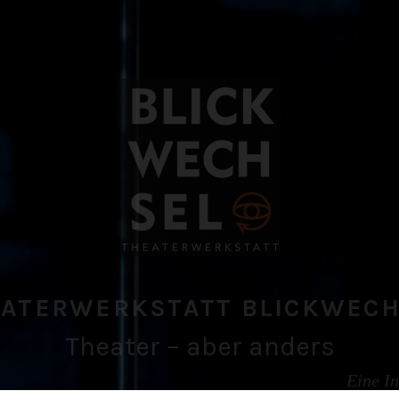
ATERWERKSTATT BLICKWEC
Theater – aber anders