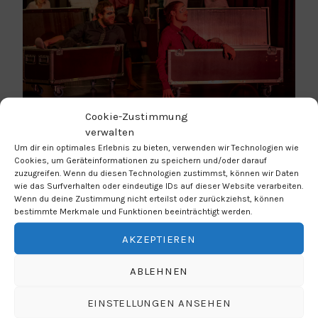
Cookie-Zustimmung
verwalten
Um dir ein optimales Erlebnis zu bieten, verwenden wir Technologien wie
WANN
Cookies, um Geräteinformationen zu speichern und/oder darauf
zuzugreifen. Wenn du diesen Technologien zustimmst, können wir Daten
wie das Surfverhalten oder eindeutige IDs auf dieser Website verarbeiten.
25.11.2022
Wenn du deine Zustimmung nicht erteilst oder zurückziehst, können
20:00 Uhr
bestimmte Merkmale und Funktionen beeinträchtigt werden.
AKZEPTIEREN
ZUM KALENDER HINZUFÜGEN
ABLEHNEN
ICS herunterladen
Google Kalender
WO
EINSTELLUNGEN ANSEHEN