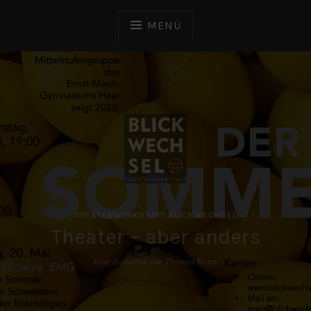
Zum
Inhalt
MENÜ
springen
THEATERWERKSTATT BLICKWECHSEL
Theater – aber anders