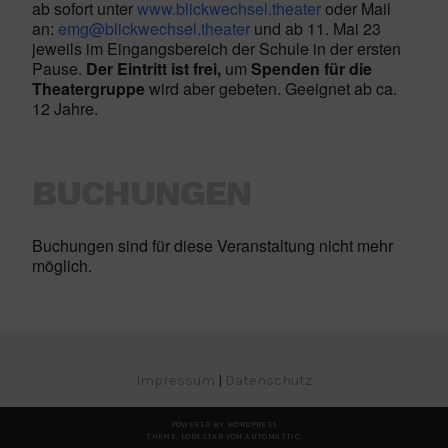
ab sofort unter
www.blickwechsel.theater
oder Mail
an:
emg@blickwechsel.theater
und ab 11. Mai 23
jeweils im Eingangsbereich der Schule in der ersten
Pause.
Der Eintritt ist frei,
um
Spenden für die
Theatergruppe
wird aber gebeten. Geeignet ab ca.
12 Jahre.
BUCHUNGEN
Buchungen sind für diese Veranstaltung nicht mehr
möglich.
Impressum
|
Datenschutz
POWERED BY WORDPRESS
THEME: LODESTAR VON
AUTOMATTIC
.