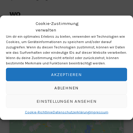
WO
Cookie-Zustimmung
EMG Haar - Aula
verwalten
Jagdfeldring 82, Haar, 85540, S-Bahnstation
Um dir ein optimales Erlebnis zu bieten, verwenden wir Technologien wie
Haar
Cookies, um Geräteinformationen zu speichern und/oder darauf
zuzugreifen. Wenn du diesen Technologien zustimmst, können wir Daten
wie das Surfverhalten oder eindeutige IDs auf dieser Website verarbeiten.
Wenn du deine Zustimmung nicht erteilst oder zurückziehst, können
bestimmte Merkmale und Funktionen beeinträchtigt werden.
AKZEPTIEREN
ABLEHNEN
Klicke hier, um Marketing-Cookies zu
akzeptieren und diesen Inhalt zu
EINSTELLUNGEN ANSEHEN
aktivieren
Cookie-Richtlinie
Datenschutzerklärung
Impressum