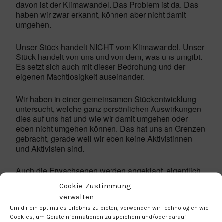
davon ist der Klimawandel. Das Problem ist da. Das
haben wir zwar erkannt, können aber nicht damit
umgehen.
Unser Stück handelt NICHT vom Klimawandel. Unser
Stück handelt von uns und von dem, was uns umgibt.
Es setzt sich auch mit dieser Bedrohung und der
eigenen Machtlosigkeit auseinander.
Wir haben in einer gemeinsamen Stückentwicklung
untersucht, welche ganz persönlichen Auswirkungen
dies auf uns hat und wie wir damit umgehen oder
eben nicht umgehen können. Das hat uns an Grenzen
gebracht, gerade weil wir eben keine Aktivistinnen
und Aktivisten sind.
Auch die Erwachsenen werden angeklagt, eigentlich
richten sich alle Vorwürfe aber genauso und noch
Cookie-Zustimmung
mehr gegen uns selbst.
verwalten
Um dir ein optimales Erlebnis zu bieten, verwenden wir Technologien wie
Entstanden ist die Annäherung
„Das Problem ist
Cookies, um Geräteinformationen zu speichern und/oder darauf