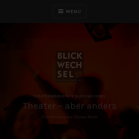
Zum
Inhalt
MENÜ
springen
THEATERWERKSTATT BLICKWECHSEL
Theater – aber anders