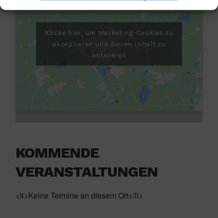
Klicke hier, um Marketing-Cookies zu
akzeptieren und diesen Inhalt zu
aktivieren
KOMMENDE
VERANSTALTUNGEN
<li>Keine Termine an diesem Ort</li>