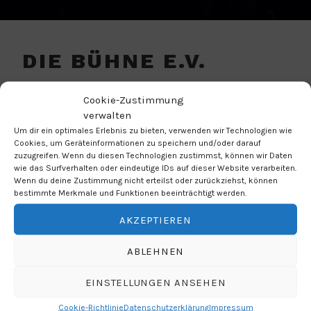
DIE BÜHNE E.V.
VERANSTALTUNGSORT
Cookie-Zustimmung
verwalten
Teplitzer Straße 26
Um dir ein optimales Erlebnis zu bieten, verwenden wir Technologien wie
Cookies, um Geräteinformationen zu speichern und/oder darauf
Dresden
zuzugreifen. Wenn du diesen Technologien zustimmst, können wir Daten
01219
wie das Surfverhalten oder eindeutige IDs auf dieser Website verarbeiten.
Wenn du deine Zustimmung nicht erteilst oder zurückziehst, können
bestimmte Merkmale und Funktionen beeinträchtigt werden.
NÄCHSTE VERANSTALTUNG
AKZEPTIEREN
Keine bevorstehenden Veranstaltungen
ABLEHNEN
EINSTELLUNGEN ANSEHEN
Cookie-Richtlinie
Datenschutzerklärung
Impressum