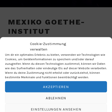
MEXIKO GOETHE-
INSTITUT
Cookie-Zustimmung
VERANSTALTUNGSORT
verwalten
Um dir ein optimales Erlebnis zu bieten, verwenden wir Technologien wie
Tonalá 43 Roma Norte 06700 Cuauhtémoc,
Cookies, um Geräteinformationen zu speichern und/oder darauf
CDMX
zuzugreifen. Wenn du diesen Technologien zustimmst, können wir Daten
Mexiko Stadt
wie das Surfverhalten oder eindeutige IDs auf dieser Website verarbeiten.
Wenn du deine Zustimmung nicht erteilst oder zurückziehst, können
06700
bestimmte Merkmale und Funktionen beeinträchtigt werden.
AKZEPTIEREN
NÄCHSTE VERANSTALTUNG
ABLEHNEN
Keine bevorstehenden Veranstaltungen
EINSTELLUNGEN ANSEHEN