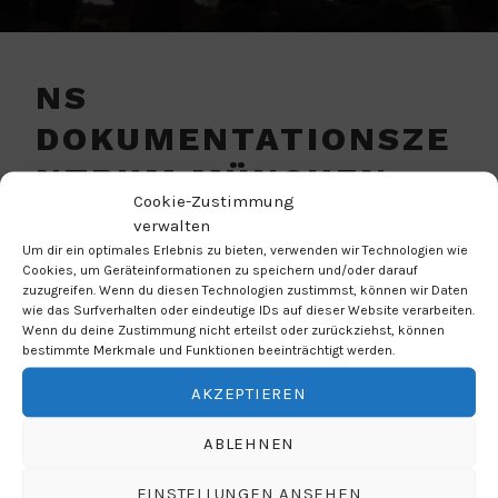
NS
DOKUMENTATIONSZE
NTRUM MÜNCHEN
Cookie-Zustimmung
verwalten
VERANSTALTUNGSORT
Um dir ein optimales Erlebnis zu bieten, verwenden wir Technologien wie
Cookies, um Geräteinformationen zu speichern und/oder darauf
Max-Mannheimer-Platz 1
zuzugreifen. Wenn du diesen Technologien zustimmst, können wir Daten
wie das Surfverhalten oder eindeutige IDs auf dieser Website verarbeiten.
München
Wenn du deine Zustimmung nicht erteilst oder zurückziehst, können
80333
bestimmte Merkmale und Funktionen beeinträchtigt werden.
AKZEPTIEREN
NÄCHSTE VERANSTALTUNG
ABLEHNEN
Keine bevorstehenden Veranstaltungen
EINSTELLUNGEN ANSEHEN