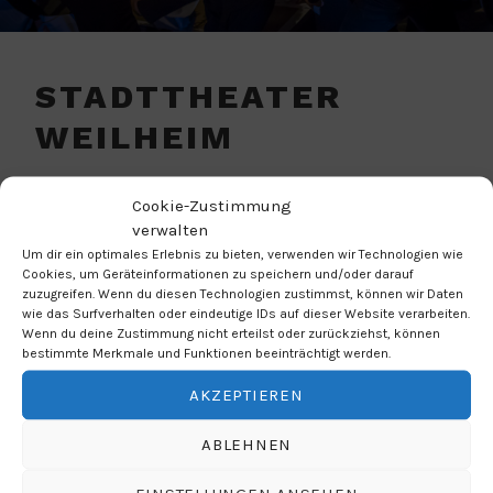
STADTTHEATER
WEILHEIM
VERANSTALTUNGSORT
Cookie-Zustimmung
verwalten
Theaterplatz 1
Um dir ein optimales Erlebnis zu bieten, verwenden wir Technologien wie
Weilheim in Oberbayern
Cookies, um Geräteinformationen zu speichern und/oder darauf
zuzugreifen. Wenn du diesen Technologien zustimmst, können wir Daten
Bayern
wie das Surfverhalten oder eindeutige IDs auf dieser Website verarbeiten.
82362
Wenn du deine Zustimmung nicht erteilst oder zurückziehst, können
Oberbayern
bestimmte Merkmale und Funktionen beeinträchtigt werden.
AKZEPTIEREN
NÄCHSTE VERANSTALTUNG
ABLEHNEN
Keine bevorstehenden Veranstaltungen